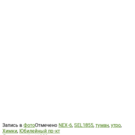
Запись в
Фото
Отмечено
NEX-6
,
SEL1855
,
туман
,
утро
,
Химки
,
Юбилейный пр-кт