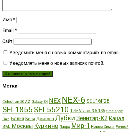
Имя
*
Email
*
Сайт
Уведомить меня о новых комментариях по email.
Уведомлять меня о новых записях почтой.
Метки
NEX-6
NEX
SEL16F28
Celestron 50 AZ
Galaxy S4
SEL55210
SEL1855
Tele Vivitar 3.5 135
timelapse
Дубки
Зенитар-К2
Канал
Белка
Веля
Дмитров
Ёлка
Мир-1
Куркино
им. Москвы
Лавра
Новые Химки
Речной