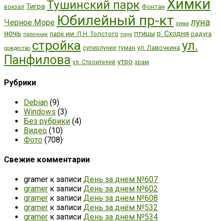
Химки
Тушинский парк
Тигра
Фонтан
вокзал
Юбилейный пр-кт
луна
Черное Море
зима
ночь
р. Сходня
птицы
парк им. Л.Н. Толстого
радуга
палочник
паук
стройка
ул.
ул. Лавочкина
суперлуние
туман
рождество
Панфилова
утро
ул. Строителей
храм
Рубрики
Debian
(9)
Windows
(3)
Без рубрики
(4)
Видео
(10)
Фото
(708)
Свежие комментарии
gramer
к записи
День за днем №607
gramer
к записи
День за днем №602
gramer
к записи
День за днем №608
gramer
к записи
День за днём №532
gramer
к записи
День за днём №534