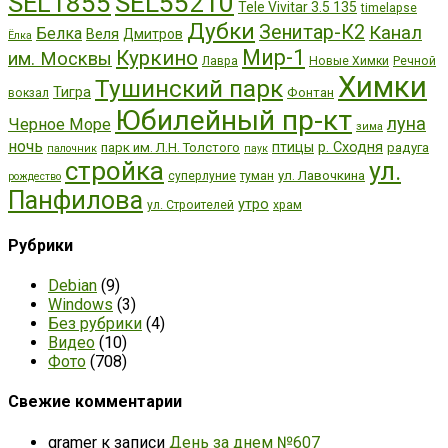
SEL55210
SEL1855
Tele Vivitar 3.5 135
timelapse
Дубки
Зенитар-К2
Канал
Белка
Веля
Дмитров
Ёлка
Мир-1
Куркино
им. Москвы
Лавра
Новые Химки
Речной
Химки
Тушинский парк
Тигра
Фонтан
вокзал
Юбилейный пр-кт
луна
Черное Море
зима
ночь
р. Сходня
птицы
парк им. Л.Н. Толстого
радуга
палочник
паук
стройка
ул.
ул. Лавочкина
суперлуние
туман
рождество
Панфилова
утро
ул. Строителей
храм
Рубрики
Debian
(9)
Windows
(3)
Без рубрики
(4)
Видео
(10)
Фото
(708)
Свежие комментарии
gramer
к записи
День за днем №607