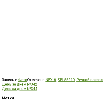
Запись в
Фото
Отмечено
NEX-6
,
SEL55210
,
Речной вокзал
Навигация
День за днём №342
День за днём №344
по
записям
Метки