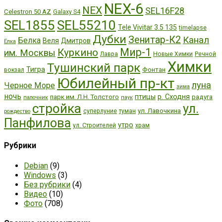
NEX-6
NEX
SEL16F28
Celestron 50 AZ
Galaxy S4
SEL55210
SEL1855
Tele Vivitar 3.5 135
timelapse
Дубки
Зенитар-К2
Канал
Белка
Веля
Дмитров
Ёлка
Мир-1
Куркино
им. Москвы
Лавра
Новые Химки
Речной
Химки
Тушинский парк
Тигра
Фонтан
вокзал
Юбилейный пр-кт
луна
Черное Море
зима
ночь
р. Сходня
птицы
парк им. Л.Н. Толстого
радуга
палочник
паук
стройка
ул.
ул. Лавочкина
суперлуние
туман
рождество
Панфилова
утро
ул. Строителей
храм
Рубрики
Debian
(9)
Windows
(3)
Без рубрики
(4)
Видео
(10)
Фото
(708)