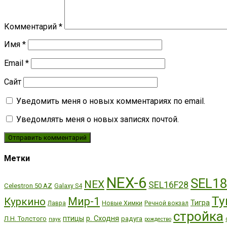
Комментарий
*
Имя
*
Email
*
Сайт
Уведомить меня о новых комментариях по email.
Уведомлять меня о новых записях почтой.
Метки
NEX-6
SEL1
NEX
SEL16F28
Celestron 50 AZ
Galaxy S4
Ту
Мир-1
Куркино
Тигра
Лавра
Новые Химки
Речной вокзал
стройка
р. Сходня
птицы
Л.Н. Толстого
радуга
паук
рождество