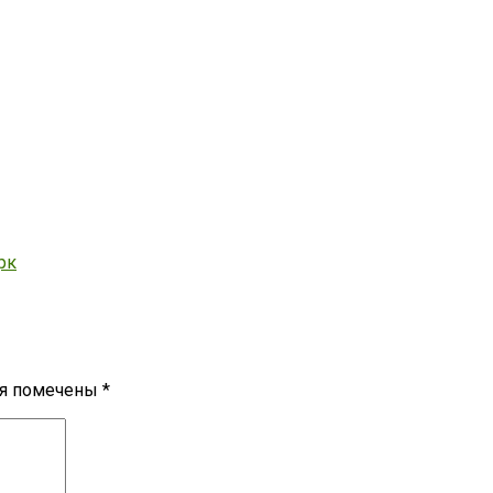
рк
ля помечены
*